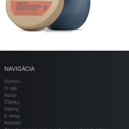
NAVIGÁCIA
Domov
O nás
Kurzy
Články
Salóny
E-shop
Kontakt