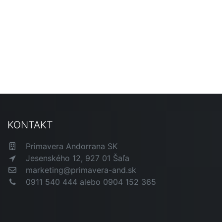
KONTAKT
Primavera Andorrana SK
Jesenského 12, 927 01 Šaľa
marketing@primavera-and.sk
0911 540 444 alebo 0904 152 365