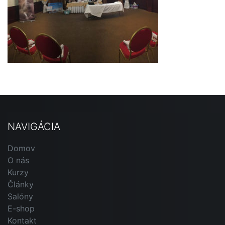
NAVIGÁCIA
Domov
O nás
Kurzy
Články
Salóny
E-shop
Kontakt