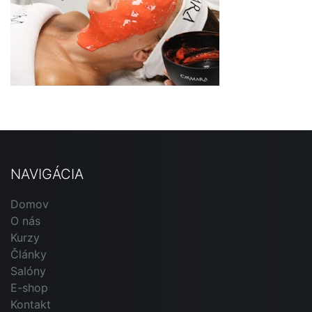
NAVIGÁCIA
Domov
O nás
Kurzy
Články
Salóny
E-shop
Kontakt