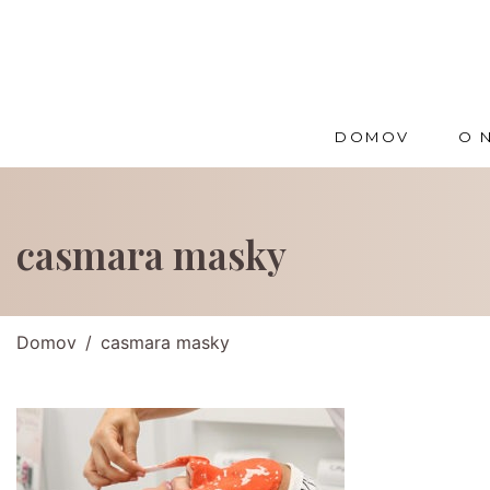
DOMOV
O 
casmara masky
Domov
casmara masky