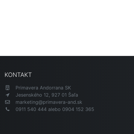
KONTAKT
Primavera Andorrana SK
Jesenského 12, 927 01 Šaľa
marketing@primavera-and.sk
0911 540 444 alebo 0904 152 365