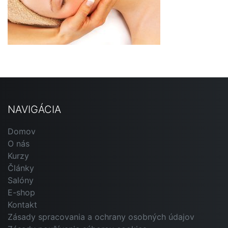
NAVIGÁCIA
Domov
O nás
Kurzy
Články
Salóny
E-shop
Kontakt
Zásady spracovania a ochrany osobných údajov