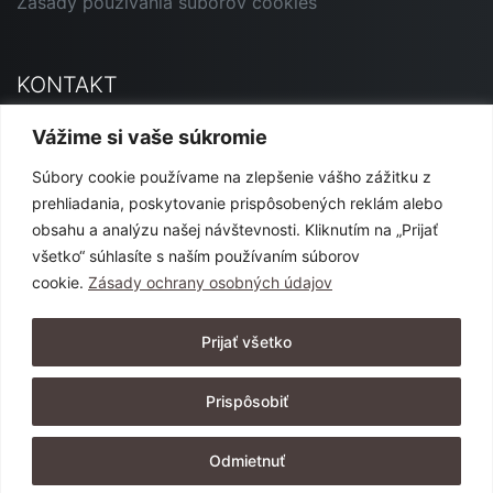
Zásady používania súborov cookies
KONTAKT
Primavera Andorrana SK
Vážime si vaše súkromie
Jesenského 12, 927 01 Šaľa
Súbory cookie používame na zlepšenie vášho zážitku z
marketing@primavera-and.sk
prehliadania, poskytovanie prispôsobených reklám alebo
0911 540 444 alebo 0904 152 365
obsahu a analýzu našej návštevnosti. Kliknutím na „Prijať
všetko“ súhlasíte s naším používaním súborov
cookie.
Zásady ochrany osobných údajov
SLEDUJTE NÁS
Prijať všetko
Prispôsobiť
Odmietnuť
Copyright © 2026, Primavera Andorrana SK