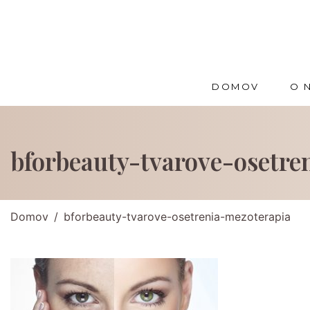
DOMOV
O 
bforbeauty-tvarove-osetre
Domov
bforbeauty-tvarove-osetrenia-mezoterapia