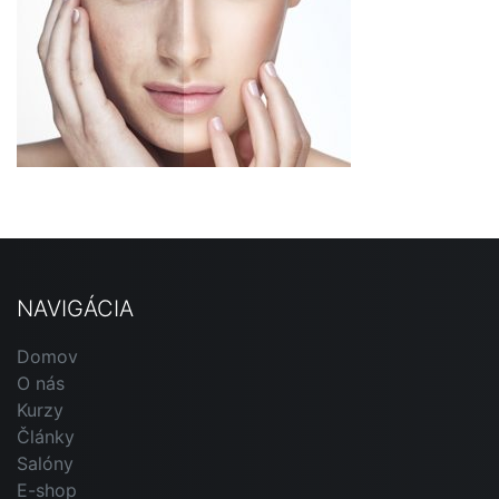
NAVIGÁCIA
Domov
O nás
Kurzy
Články
Salóny
E-shop