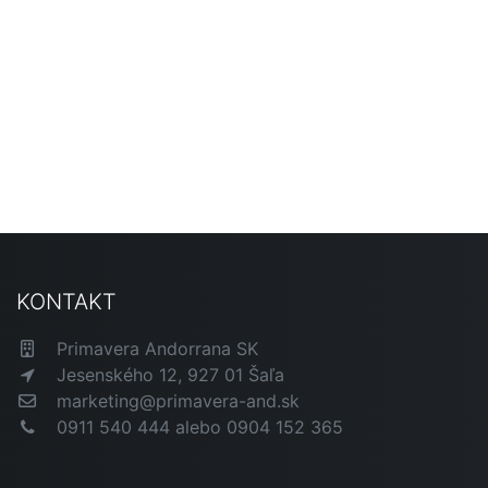
KONTAKT
Primavera Andorrana SK
Jesenského 12, 927 01 Šaľa
marketing@primavera-and.sk
0911 540 444 alebo 0904 152 365