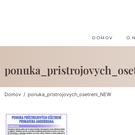
DOMOV
O 
ponuka_pristrojovych_os
Domov
ponuka_pristrojovych_osetreni_NEW