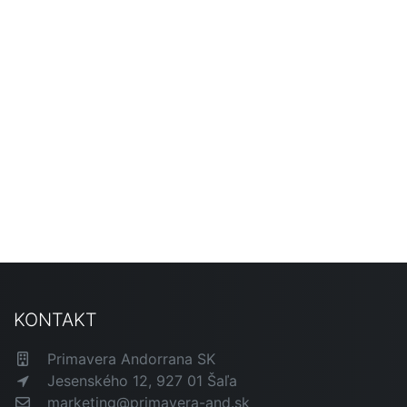
KONTAKT
Primavera Andorrana SK
Jesenského 12, 927 01 Šaľa
marketing@primavera-and.sk