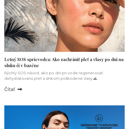
Letný SOS sprievodca: Ako zachrániť pleť a vlasy po dni na
slnku či v bazéne
Rýchly SOS návod, ako po dni pri vode regenerovať
dehydratovanú pleť a slnkom poškodené vlasy 🌊
Čítať