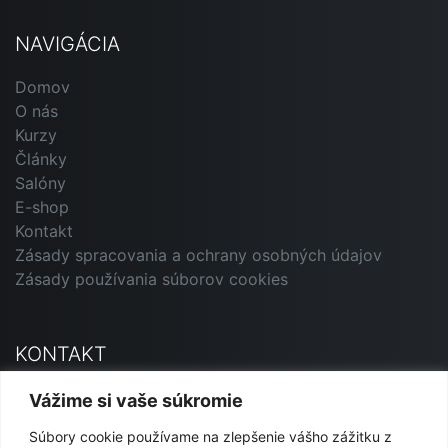
NAVIGÁCIA
Domov
O nás
Kurzy
Články
Salóny
E-shop
Kontakt
Zásady spracovania a ochrany osobných údajov
Zásady používania súborov cookies
KONTAKT
Primavera Andorrana SK
Vážime si vaše súkromie
Jesenského 12, 927 01 Šaľa
Súbory cookie používame na zlepšenie vášho zážitku z
marketing@primavera-and.sk