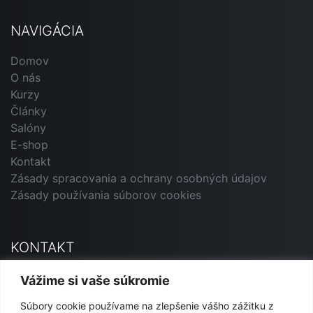
NAVIGÁCIA
Domov
O nás
Kurzy
Články
Salóny
E-shop
Kontakt
Zásady spracovania a ochrany osobných údajov
Zásady používania súborov cookies
KONTAKT
Primavera Andorrana SK
Vážime si vaše súkromie
Jesenského 12, 927 01 Šaľa
Súbory cookie používame na zlepšenie vášho zážitku z
marketing@primavera-and.sk