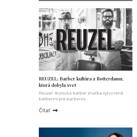
REUZEL: Barber kultúra z Rotterdamu,
ktorá dobyla svet
Reuzel: ikonická barber značka vytvorená
barbermi pre barberov.
Čítať