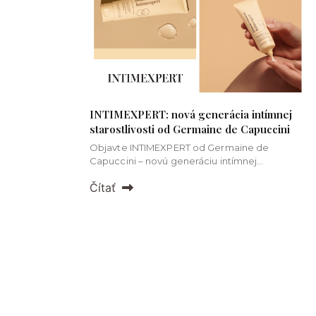
INTIMEXPERT: nová generácia intímnej
starostlivosti od Germaine de Capuccini
Objavte INTIMEXPERT od Germaine de
Capuccini – novú generáciu intímnej
starostlivosti pre komfort, hydratáciu a
Čítať
sebavedomie ženy.