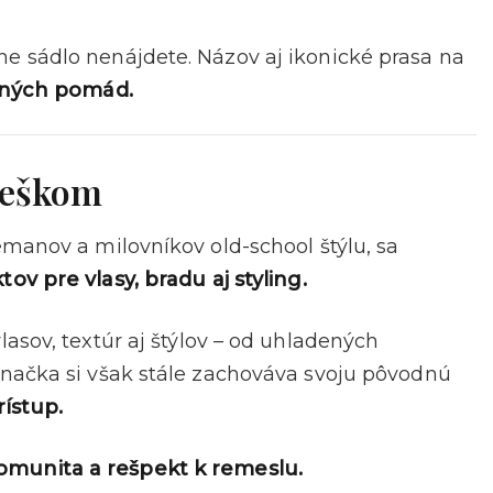
 sádlo nenájdete. Názov aj ikonické prasa na
ičných pomád.
dneškom
manov a milovníkov old-school štýlu, sa
ov pre vlasy, bradu aj styling.
asov, textúr aj štýlov – od uhladených
načka si však stále zachováva svoju pôvodnú
rístup.
 komunita a rešpekt k remeslu.