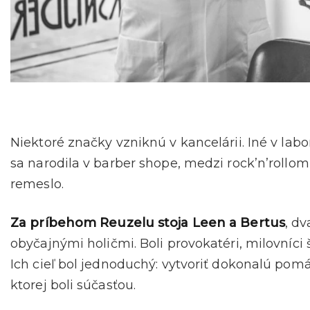
Niektoré značky vzniknú v kancelárii. Iné v lab
sa narodila v barber shope, medzi rock’n’rollo
remeslo.
Za príbehom Reuzelu stoja Leen a Bertus
, d
obyčajnými holičmi. Boli provokatéri, milovníci 
Ich cieľ bol jednoduchý: vytvoriť dokonalú pomá
ktorej boli súčasťou.