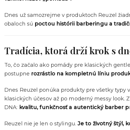
Dnes už samozrejme v produktoch Reuzel žiadne
obaloch sú
poctou histórii barberingu a trad
Tradícia, ktorá drží krok s 
To, čo začalo ako pomády pre klasických gentle
postupne
rozrástlo na kompletnú líniu produkt
Dnes Reuzel ponúka produkty pre všetky typy vl
klasických účesov až po moderný messy look. Z
DNA:
kvalitu, funkčnosť a autentický barber p
Reuzel nie je len o stylingu.
Je to životný štýl,