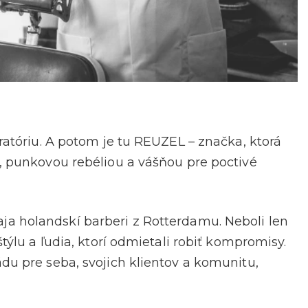
oratóriu. A potom je tu REUZEL – značka, ktorá
m, punkovou rebéliou a vášňou pre poctivé
vaja holandskí barberi z Rotterdamu. Neboli len
štýlu a ľudia, ktorí odmietali robiť kompromisy.
du pre seba, svojich klientov a komunitu,