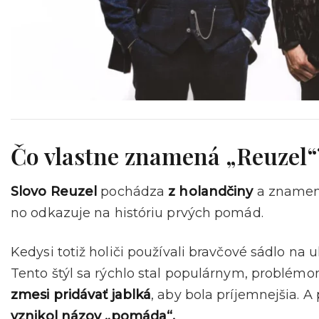
Čo vlastne znamená „Reuzel“
Slovo Reuzel
pochádza
z holandčiny
a zname
no odkazuje na históriu prvých pomád.
Kedysi totiž holiči používali bravčové sádlo na 
Tento štýl sa rýchlo stal populárnym, problém
zmesi pridávať jablká
, aby bola príjemnejšia. A
vznikol názov „pomáda“.