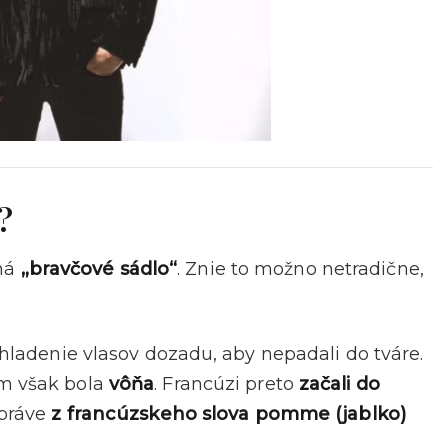
?
ná
„bravčové sádlo“
. Znie to možno netradične,
uhladenie vlasov dozadu, aby nepadali do tváre.
om však bola
vôňa
. Francúzi preto
začali do
 práve
z francúzskeho slova pomme (jablko)