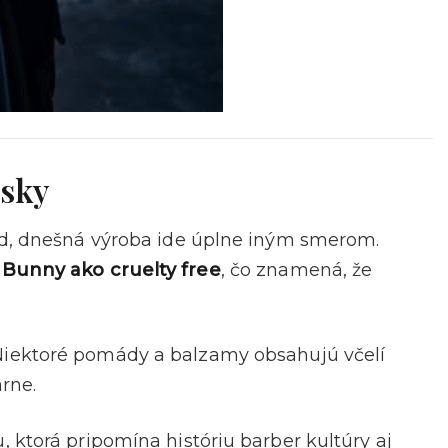
nsky
ád, dnešná výroba ide úplne iným smerom.
 Bunny ako cruelty free
, čo znamená, že
 Niektoré pomády a balzamy obsahujú včelí
árne.
 ktorá pripomína históriu barber kultúry aj