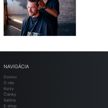
NAVIGÁCIA
Domov
O nás
Kurzy
Články
Salóny
E-shop