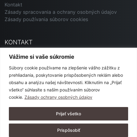
Kontakt
Zásady spracovania a ochrany osobných údajov
Zásady používania súborov cookies
KONTAKT
Primavera Andorrana SK
Vážime si vaše súkromie
Jesenského 12, 927 01 Šaľa
Súbory cookie používame na zlepšenie vášho zážitku z
marketing@primavera-and.sk
prehliadania, poskytovanie prispôsobených reklám alebo
0911 540 444 alebo 0904 152 365
obsahu a analýzu našej návštevnosti. Kliknutím na „Prijať
všetko“ súhlasíte s naším používaním súborov
cookie.
Zásady ochrany osobných údajov
SLEDUJTE NÁS
Prijať všetko
Prispôsobiť