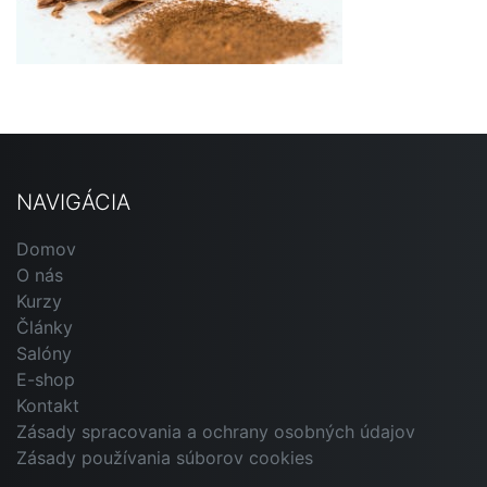
NAVIGÁCIA
Domov
O nás
Kurzy
Články
Salóny
E-shop
Kontakt
Zásady spracovania a ochrany osobných údajov
Zásady používania súborov cookies