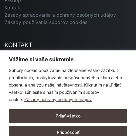
E-shop
Kontakt
Zásady spracovania a ochrany osobných údajov
Zásady používania súborov cookies
KONTAKT
Primavera Andorrana SK
Vážime si vaše súkromie
Jesenského 12, 927 01 Šaľa
Súbory cookie používame na zlepšenie vášho zážitku z
marketing@primavera-and.sk
prehliadania, poskytovanie prispôsobených reklám alebo
0911 540 444 alebo 0904 152 365
obsahu a analýzu našej návštevnosti. Kliknutím na „Prijať
všetko“ súhlasíte s naším používaním súborov
cookie.
Zásady ochrany osobných údajov
SLEDUJTE NÁS
Prijať všetko
Prispôsobiť