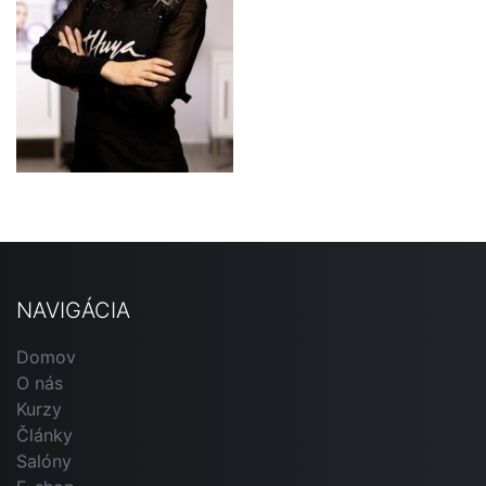
NAVIGÁCIA
Domov
O nás
Kurzy
Články
Salóny