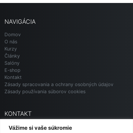
NAVIGÁCIA
Domov
O nás
Kurzy
Články
Salóny
E-shop
Kontakt
Zásady spracovania a ochrany osobných údajov
Zásady používania súborov cookies
KONTAKT
Primavera Andorrana SK
Vážime si vaše súkromie