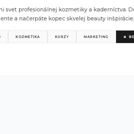
mi svet profesionálnej kozmetiky a kaderníctva. Do
nte a načerpáte kopec skvelej beauty inšpirácie.
O
KOZMETIKA
KURZY
MARKETING
B