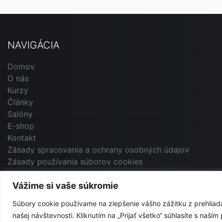
NAVIGÁCIA
Domov
O nás
Kurzy
Články
Salóny
E-shop
Kontakt
Zásady spracovania a ochrany osobných údajov
Zásady používania súborov cookies
Vážime si vaše súkromie
Súbory cookie používame na zlepšenie vášho zážitku z prehliad
Copyright © 2026, Primavera Andorrana SK
našej návštevnosti. Kliknutím na „Prijať všetko“ súhlasíte s naš