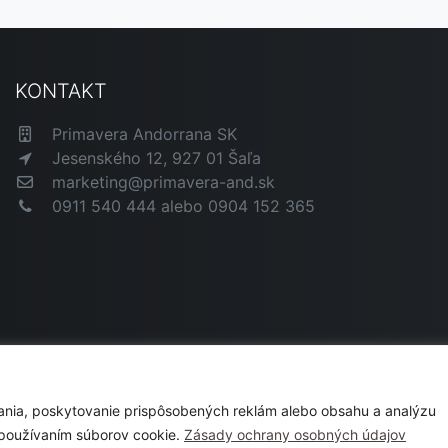
KONTAKT
Primavera Andorrana SK
Jesenského 12, 927 01 Šaľa
marketing@primavera-and.sk
0911 540 444 alebo 0904 152 365
ania, poskytovanie prispôsobených reklám alebo obsahu a analýzu
ím používaním súborov cookie.
Zásady ochrany osobných údajov