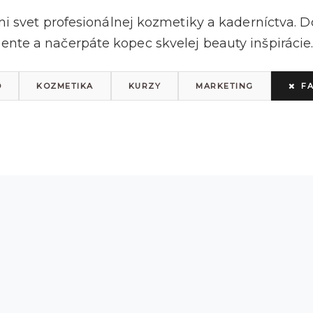
mi svet profesionálnej kozmetiky a kaderníctva. Do
nte a načerpáte kopec skvelej beauty inšpirácie.
O
KOZMETIKA
KURZY
MARKETING
F