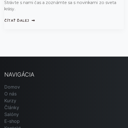
Strávte s nami čas a zoznámte sa s novinkami zo sveta
krásy.
ČÍTAŤ ĎALEJ
NAVIGÁCIA
Domov
O nás
Kurzy
Články
Salóny
E-shop