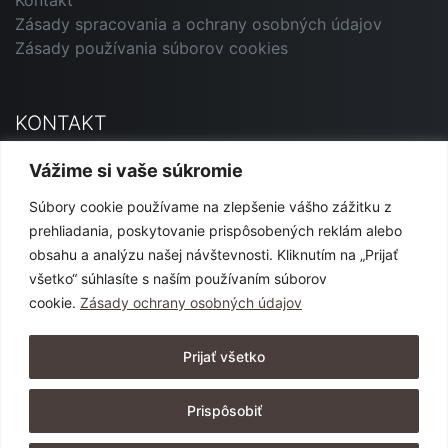
Kontakt
Zásady spracovania a ochrany osobných údajov
Zásady používania súborov cookies
KONTAKT
Primavera Andorrana SK
Vážime si vaše súkromie
Jesenského 12, 927 01 Šaľa
Súbory cookie používame na zlepšenie vášho zážitku z
marketing@primavera-and.sk
prehliadania, poskytovanie prispôsobených reklám alebo
0911 540 444 alebo 0904 152 365
obsahu a analýzu našej návštevnosti. Kliknutím na „Prijať
všetko“ súhlasíte s naším používaním súborov
cookie.
Zásady ochrany osobných údajov
SLEDUJTE NÁS
Prijať všetko
Prispôsobiť