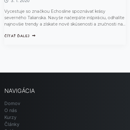
3. 1. 2020
Vycestuje so značkou Echosline spoznávať krásy
severného Talianska. Navyše načerpáte inšpiráciu, odhalíte
najnovšie trendy a získate nové skúsenosti a zručnosti na
školení.
ČÍTAŤ ĎALEJ
NAVIGÁCIA
Domov
O nás
Kurzy
Články