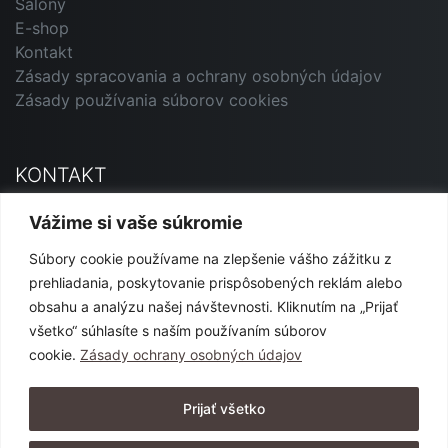
Salóny
E-shop
Kontakt
Zásady spracovania a ochrany osobných údajov
Zásady používania súborov cookies
KONTAKT
Primavera Andorrana SK
Vážime si vaše súkromie
Jesenského 12, 927 01 Šaľa
Súbory cookie používame na zlepšenie vášho zážitku z
marketing@primavera-and.sk
prehliadania, poskytovanie prispôsobených reklám alebo
0911 540 444 alebo 0904 152 365
obsahu a analýzu našej návštevnosti. Kliknutím na „Prijať
všetko“ súhlasíte s naším používaním súborov
cookie.
Zásady ochrany osobných údajov
SLEDUJTE NÁS
Prijať všetko