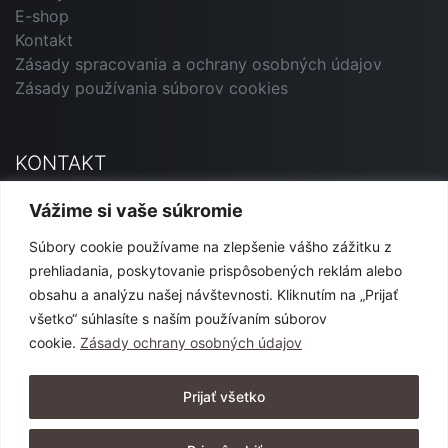
E-shop
Kontakt
Zásady spracovania a ochrany osobných údajov
Zásady používania súborov cookies
KONTAKT
Primavera Andorrana SK
Vážime si vaše súkromie
Jesenského 12, 927 01 Šaľa
Súbory cookie používame na zlepšenie vášho zážitku z
marketing@primavera-and.sk
prehliadania, poskytovanie prispôsobených reklám alebo
0911 540 444 alebo 0904 152 365
obsahu a analýzu našej návštevnosti. Kliknutím na „Prijať
všetko“ súhlasíte s naším používaním súborov
cookie.
Zásady ochrany osobných údajov
SLEDUJTE NÁS
Prijať všetko