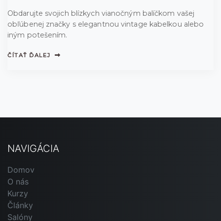
Obdarujte svojich blízkych vianočným balíčkom vašej
obľúbenej značky s elegantnou vintage kabelkou alebo
iným potešením.
ČÍTAŤ ĎALEJ
NAVIGÁCIA
Domov
O nás
Kurzy
Články
Salóny