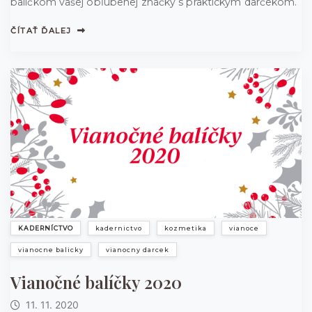
balíčkom vašej obľúbenej značky s praktickým darčekom.
ČÍTAŤ ĎALEJ
KADERNÍCTVO
kadernictvo
kozmetika
vianoce
vianocne balicky
vianocny darcek
Vianočné balíčky 2020
11. 11. 2020