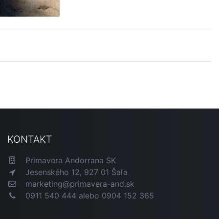
KONTAKT
Primavera Andorrana SK
Jesenského 12, 927 01 Šaľa
marketing@primavera-and.sk
0911 540 444 alebo 0904 152 365