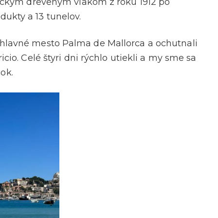
orickým dreveným vlakom z roku 1912 po
ukty a 13 tunelov.
 hlavné mesto Palma de Mallorca a ochutnali
cio. Celé štyri dni rýchlo utiekli a my sme sa
ok.