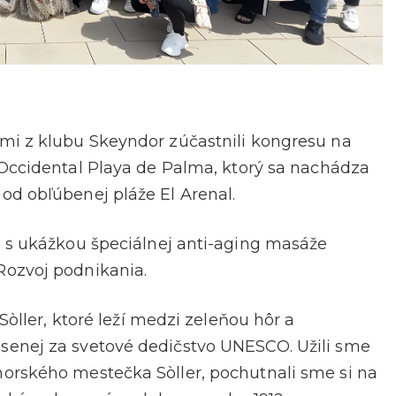
mi z klubu Skeyndor zúčastnili kongresu na
 Occidental Playa de Palma, ktorý sa nachádza
od obľúbenej pláže El Arenal.
e s ukážkou špeciálnej anti-aging masáže
Rozvoj podnikania.
Sòller, ktoré leží medzi zeleňou hôr a
senej za svetové dedičstvo UNESCO. Užili sme
orského mestečka Sòller, pochutnali sme si na