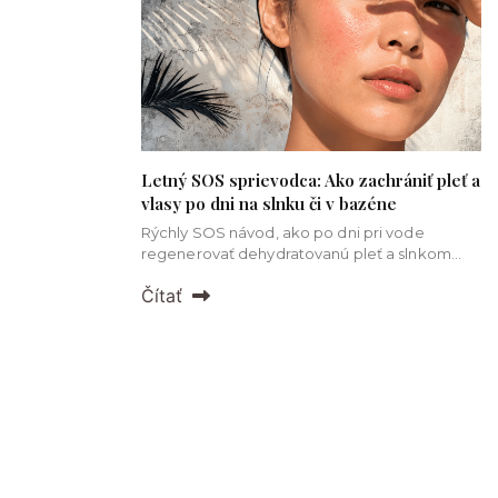
Letný SOS sprievodca: Ako zachrániť pleť a
vlasy po dni na slnku či v bazéne
Rýchly SOS návod, ako po dni pri vode
regenerovať dehydratovanú pleť a slnkom
poškodené vlasy 🌊
Čítať