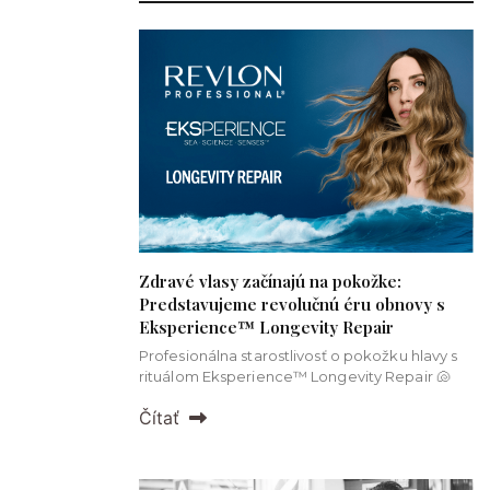
Zdravé vlasy začínajú na pokožke:
Predstavujeme revolučnú éru obnovy s
Eksperience™ Longevity Repair
Profesionálna starostlivosť o pokožku hlavy s
rituálom Eksperience™ Longevity Repair 🐚
Čítať