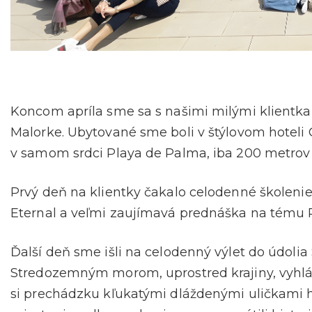
Koncom apríla sme sa s našimi milými klientka
Malorke.
Ubytované sme boli v štýlovom hoteli
v samom srdci Playa de Palma, iba 200 metrov 
Prvý deň na klientky čakalo celodenné školeni
Eternal a veľmi zaujímavá prednáška na tému 
Ďalší deň sme išli na celodenný výlet do údolia 
Stredozemným morom, uprostred krajiny, vyhlá
si prechádzku kľukatými dláždenými uličkami h