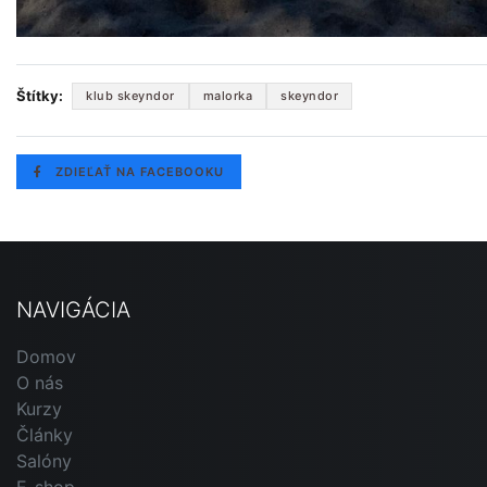
Štítky:
klub skeyndor
malorka
skeyndor
ZDIEĽAŤ NA FACEBOOKU
NAVIGÁCIA
Domov
O nás
Kurzy
Články
Salóny