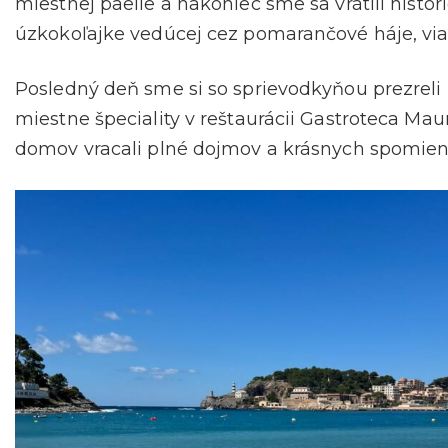
miestnej paelle a nakoniec sme sa vrátili hist
úzkokoľajke vedúcej cez pomarančové háje, viad
Posledný deň sme si so sprievodkyňou prezreli
miestne špeciality v reštaurácii Gastroteca Mauri
domov vracali plné dojmov a krásnych spomien