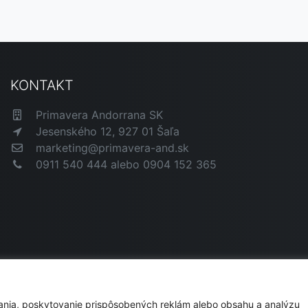
KONTAKT
Primavera Andorrana SK
Jesenského 12, 927 01 Šaľa
marketing@primavera-and.sk
0911 540 444 alebo 0904 152 365
ania, poskytovanie prispôsobených reklám alebo obsahu a analýzu