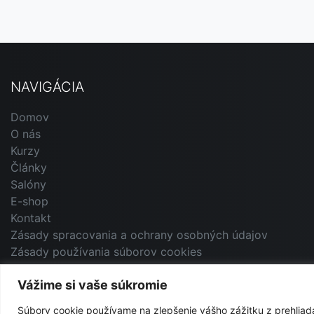
NAVIGÁCIA
Domov
O nás
Kurzy
Články
Salóny
E-shop
Kontakt
Zásady spracovania a ochrany osobných údajov
Zásady používania súborov cookies
Vážime si vaše súkromie
Súbory cookie používame na zlepšenie vášho zážitku z prehliad