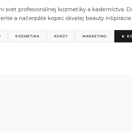
mi svet profesionálnej kozmetiky a kaderníctva. Do
nte a načerpáte kopec skvelej beauty inšpirácie.
O
KOZMETIKA
KURZY
MARKETING
K