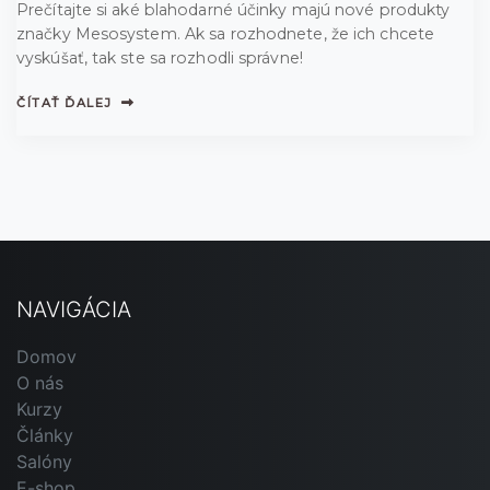
Prečítajte si aké blahodarné účinky majú nové produkty
značky Mesosystem. Ak sa rozhodnete, že ich chcete
vyskúšať, tak ste sa rozhodli správne!
ČÍTAŤ ĎALEJ
NAVIGÁCIA
Domov
O nás
Kurzy
Články
Salóny
E-shop