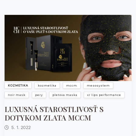
KOZMETIKA
kozmetika
mccm
mesosystem
noir mask
pery
pletova maska
xr lips performance
LUXUSNÁ STAROSTLIVOSŤ S
DOTYKOM ZLATA MCCM
5. 1. 2022