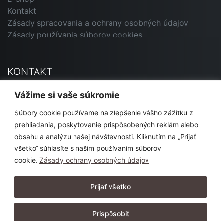
Kontakt
Zásady spracovania a ochrany osobných údajov
Zásady používania súborov cookies
KONTAKT
Primavera Andorrana SK
Vážime si vaše súkromie
Jesenského 12, 927 01 Šaľa
Súbory cookie používame na zlepšenie vášho zážitku z
marketing@primavera-and.sk
prehliadania, poskytovanie prispôsobených reklám alebo
0911 540 444 alebo 0904 152 365
obsahu a analýzu našej návštevnosti. Kliknutím na „Prijať
všetko“ súhlasíte s naším používaním súborov
cookie.
Zásady ochrany osobných údajov
SLEDUJTE NÁS
Prijať všetko
Prispôsobiť