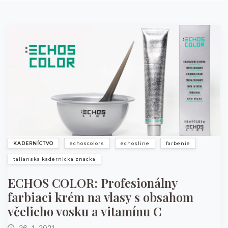
KADERNÍCTVO
echoscolors
echosline
farbenie
talianska kadernicka znacka
ECHOS COLOR: Profesionálny
farbiaci krém na vlasy s obsahom
včelieho vosku a vitamínu C
26. 1. 2021