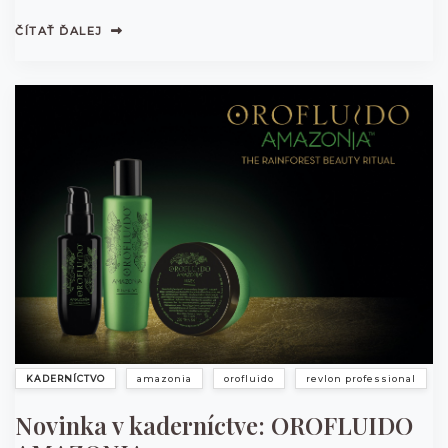
školení.
ČÍTAŤ ĎALEJ
KADERNÍCTVO
amazonia
orofluido
revlon professional
Novinka v kaderníctve: OROFLUIDO