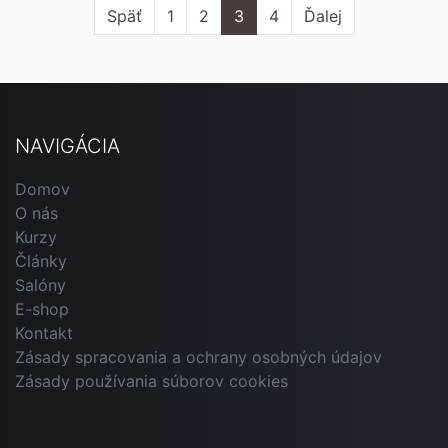
Späť
1
2
3
4
Ďalej
NAVIGÁCIA
Domov
O nás
Kurzy
Články
Salóny
E-shop
Kontakt
Zásady spracovania a ochrany osobných údajov
Zásady používania súborov cookies