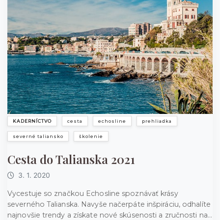
KADERNÍCTVO
cesta
echosline
prehliadka
severné taliansko
školenie
Cesta do Talianska 2021
3. 1. 2020
Vycestuje so značkou Echosline spoznávať krásy
severného Talianska. Navyše načerpáte inšpiráciu, odhalíte
najnovšie trendy a získate nové skúsenosti a zručnosti na